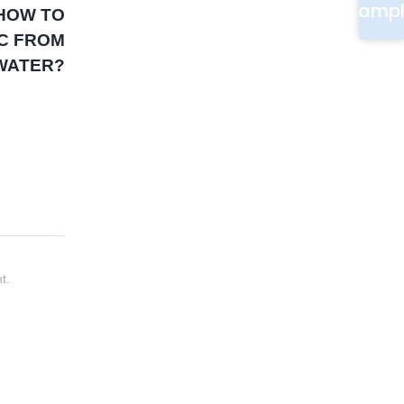
Samp
HOW TO
C FROM
WATER?
t.