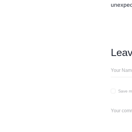
unexpec
Lea
Save my