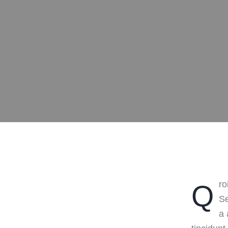
Qroin faucibus nec mauris a sodales, sed elementum mi tincidunt.
Se
a 