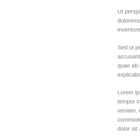
Ut perspi
doloremq
inventore
Sed ut pe
accusant
quae ab i
explicab
Lorem ip
tempor i
veniam, q
commodo 
dolor sit