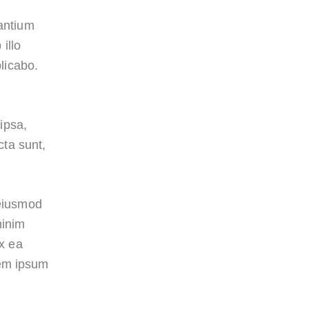
santium
illo
plicabo.
ipsa,
cta sunt,
 eiusmod
minim
ex ea
rem ipsum