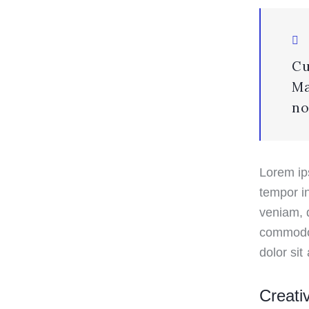
Cu
Ma
no
Lorem ip
tempor i
veniam, q
commodo 
dolor sit
Creati