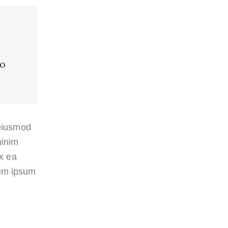
to
 eiusmod
minim
ex ea
rem ipsum