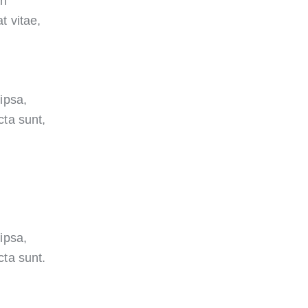
an
t vitae,
ipsa,
cta sunt,
ipsa,
cta sunt.