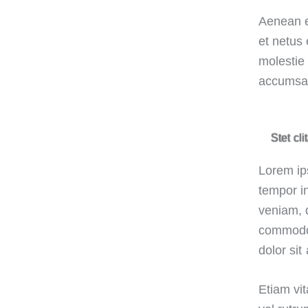
Aenean e
et netus
molestie 
accumsan 
Stet cl
Lorem ip
tempor i
veniam, q
commodo 
dolor sit
Etiam vit