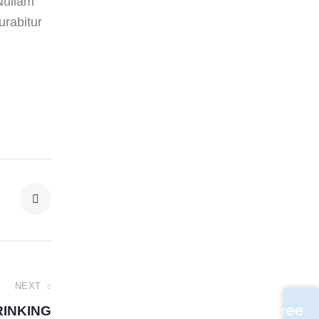
Nullam
urabitur
NEXT
Free
RINKING