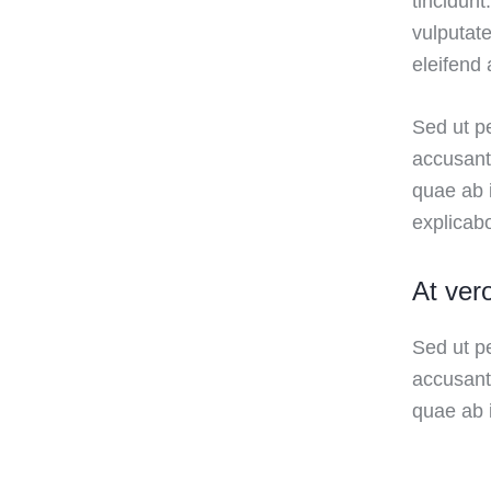
tincidun
vulputate
eleifend 
Sed ut pe
accusant
quae ab i
explicab
At ver
Sed ut pe
accusant
quae ab i