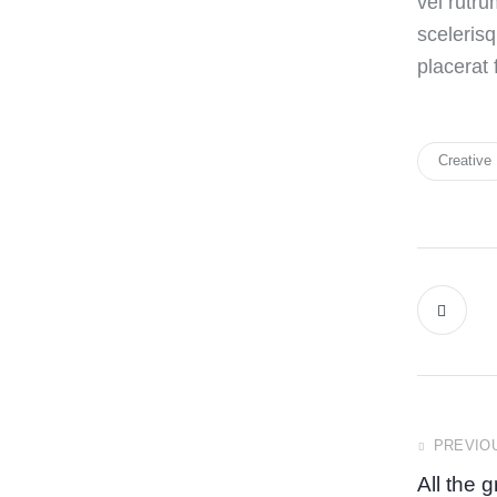
vel rutr
sceleris
placerat 
Creative
PREVIO
All the 