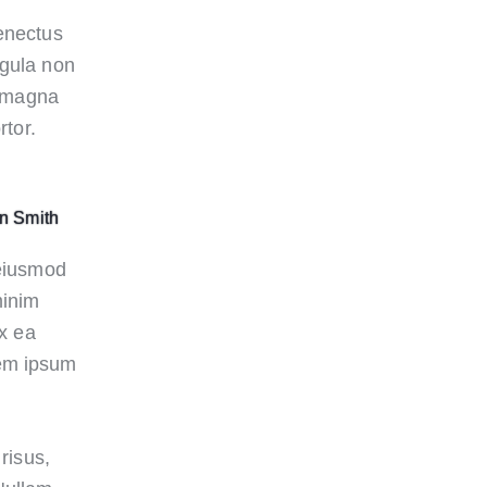
senectus
igula non
e magna
rtor.
n Smith
 eiusmod
minim
ex ea
rem ipsum
risus,