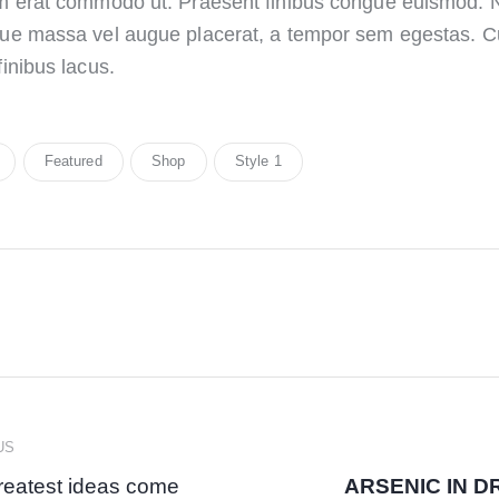
um erat commodo ut. Praesent finibus congue euismod. 
que massa vel augue placerat, a tempor sem egestas. C
finibus lacus.
Featured
Shop
Style 1
US
greatest ideas come
ARSENIC IN D