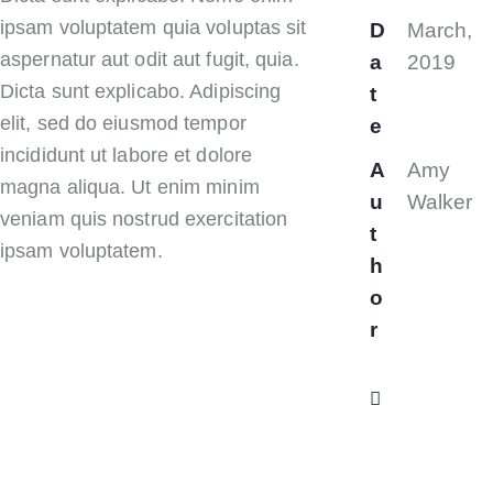
ipsam voluptatem quia voluptas sit
D
March,
aspernatur aut odit aut fugit, quia.
a
2019
Dicta sunt explicabo. Adipiscing
t
elit, sed do eiusmod tempor
e
incididunt ut labore et dolore
A
Amy
magna aliqua. Ut enim minim
u
Walker
veniam quis nostrud exercitation
t
ipsam voluptatem.
h
o
r