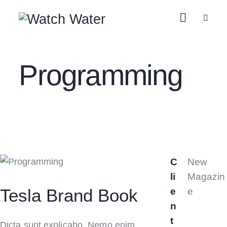
Programming
C
New
li
Magazin
Tesla Brand Book
e
e
n
t
Dicta sunt explicabo. Nemo enim