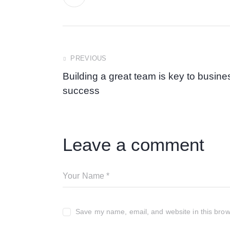
Post
PREVIOUS
Building a great team is key to busine
navigation
success
Leave a comment
Save my name, email, and website in this brow