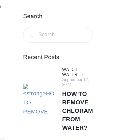
Search
Search
for:
Recent Posts
WATCH
WATER
September 12,
2022
HOW TO
REMOVE
CHLORAMINES
FROM
WATER?