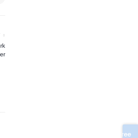
T
rk
er
Free