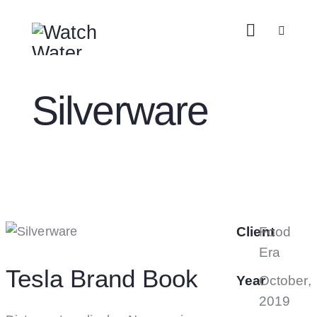
Silverware
Client
Food
Era
Tesla Brand Book
Year
October,
2019