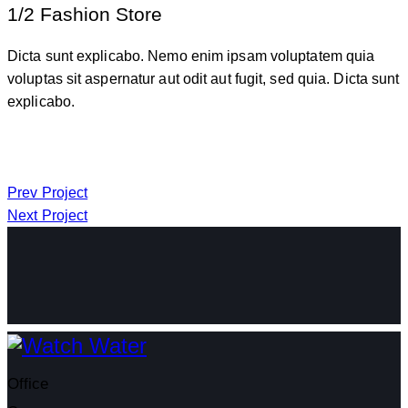
1/2 Fashion Store
Dicta sunt explicabo. Nemo enim ipsam voluptatem quia
voluptas sit aspernatur aut odit aut fugit, sed quia. Dicta sunt
explicabo.
Post
Prev Project
Next Project
navigation
Office