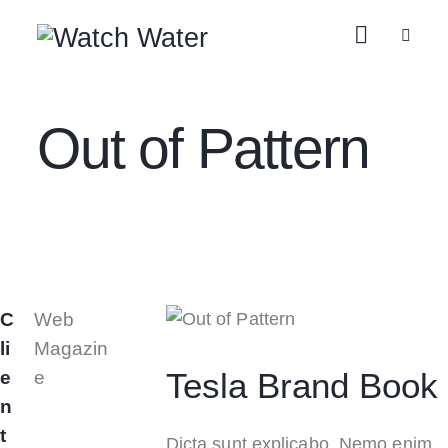
Out of Pattern
C
Web
li
Magazin
Tesla Brand Book
e
e
n
t
Dicta sunt explicabo. Nemo enim