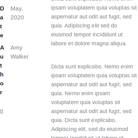
ipsam voluptatem quia voluptas sit
D
May,
aspernatur aut odit aut fugit, sed
a
2020
quia. Adipiscing elit sed do
t
eiusmod tempor incididunt ut
e
labore et dolore magna aliqua.
A
Amy
u
Walker
t
Dicta sunt explicabo. Nemo enim
h
ipsam voluptatem quia voluptas sit
o
aspernatur aut odit aut fugit, sed
r
quia. Nemo enim ipsam
voluptatem quia voluptas sit
aspernatur aut odit aut fugit, sed
quia. Dicta sunt explicabo.
Adipiscing elit, sed do eiusmod