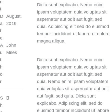
n
Dicta sunt explicabo. Nemo enim
t
ipsam voluptatem quia voluptas sit
D
August,
aspernatur aut odit aut fugit, sed
a
2019
quia. Adipiscing elit sed do eiusmod
t
tempor incididunt ut labore et dolore
e
magna aliqua.
A
John
u
Miles
t
Dicta sunt explicabo. Nemo enim
h
ipsam voluptatem quia voluptas sit
o
aspernatur aut odit aut fugit, sed
r
quia. Nemo enim ipsam voluptatem
quia voluptas sit aspernatur aut odit
aut fugit, sed quia. Dicta sunt
S
explicabo. Adipiscing elit, sed do
h
eiusmod tempor incididunt ut labore